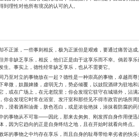
得到理性对他所有境况的认可的人。
却不正派，一些事则相反，极为正派但是艰难，要通过痛苦达成
但并非缺乏享乐，相反，他们正是由于这享乐而不幸。倘若享乐
发生。事实上，德性经常缺乏享乐，也从不需要它。
同乃至对立的事物放在一起？德性是一种崇高的事物，卓越而尊
下卑微，奴颜婢膝，虚弱无力，势必倾覆，以妓院酒肆为驻地和
它，或在广场上，在元老院里；你会发现它驻守在城墙外，沾满
，你会发现它时常在浴室、发汗室和那些见不得市政官的场所周
力，浸着酒和油膏，肤色苍白，或是浓妆艳抹，涂抹着防腐的药
中的事物从不可靠——因此，那来去匆匆、刚发挥自身作用便迅
体，因为它趋向的正是自身终结之地，且在开始时就看向终点。
败坏的事物之中均存在享乐，而且自身的耻辱带给卑劣者的快乐