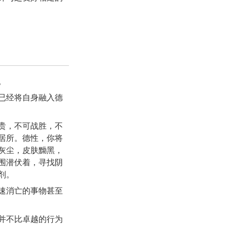
。
已经将自身融入德
贵，不可战胜，不
居所。德性，你将
灰尘，皮肤黝黑，
围潜伏着，寻找阴
剂。
速消亡的事物甚至
并不比卓越的行为