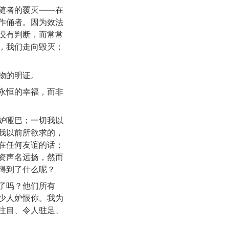
随者的覆灭——在
作俑者。因为效法
没有判断，而常常
，我们走向毁灭；
物的明证。
永恒的幸福，而非
妒哑巴；一切我以
我以前所欲求的，
在任何友谊的话；
资声名远扬，然而
得到了什么呢？
了吗？他们所有
少人妒恨你。我为
注目、令人驻足、