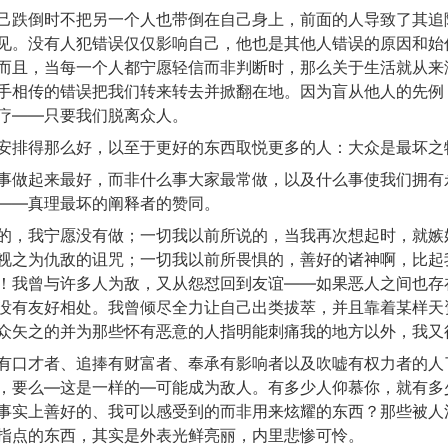
己跌倒时不把另一个人也带倒在自己身上，前面的人导致了其追
见。没有人犯错误仅仅影响自己，他也是其他人错误的原因和始
而且，当每一个人都宁愿轻信而非判断时，那么关于生活就从来
手相传的错误把我们转来转去并掀翻在地。因为盲从他人的先例
疗——只要我们脱离众人。
安排得那么好，以至于更好的东西取悦更多的人：大众是最坏之
事做起来最好，而非什么事大家最常做，以及什么事使我们拥有
——真理最坏的阐释者的赞同。
的，我宁愿没有做；一切我以前所说的，当我再次想起时，就嫉
视之为仇敌的诅咒；一切我以前所畏惧的，善好的诸神啊，比起
！我曾与许多人为敌，又从怨怼回到友谊——如果恶人之间也存
没有友好相处。我曾倾尽全力让自己出类拔萃，并且靠着某样天
众矢之的并为那些怀有恶意的人指明能刺痛我的地方以外，我又
有口才者、追捧有财富者、奉承有影响者以及吹嘘有权力者的人
，要么—这是一样的—可能成为敌人。有多少人仰慕你，就有多
事实上善好的、我可以感受到的而非用来炫耀的东西？那些被人
指点的东西，其实是外表光鲜亮丽，内里悲惨可怜。