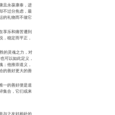
康且永葆康泰，进
却不过分焦虑，最
运的礼物而不做它
在享乐和痛苦遭到
悦，稳定而平正，
战胜的灵魂之力，对
们也可以如此定义，
魂；他推崇道义，
给的善好更大的善
唯一的善好便是道
碎集合，它们或来
并与之友好相处的