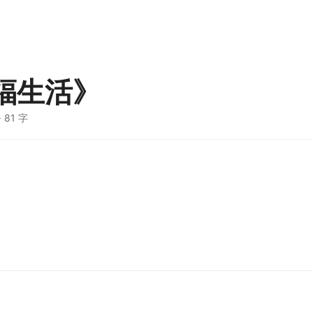
福生活》
· 81 字