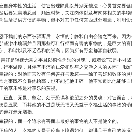
应自身本性的生活，使它出现除此以外别无他法：心灵首先要健
然后要完美地忍耐，顺应时势，关注肉体以及与肉体相关的事物
为生活提供方便的事物，但不对其中任何东西过分着迷，利用命
恐吓我们的东西被驱离后，永恒的宁静和自由会随之而来。因为
那些渺小脆弱并且因那些可耻行径而有害的事物的，是巨大的喜
宁、和谐以及不乏温和的崇高；因为所有野蛮都源自软弱。
的善好是轻视无常之事且以德性为乐的灵魂”，或者说“它是不可
，行事温厚，且伴有丰沛的仁爱和对与之交游之人的关怀”。我
幸福的：对他而言没有任何善好与败坏——除了善好和败坏的灵
常之事既不会将他抬高，也不能把他击碎；他不知道比他能够自
正的享乐将是对享乐的蔑视。
、正直、无畏、坚定、处于恐惧和欲望之外的灵魂；对它而言，
便是丑恶，而其他的不过是既无损又无益于幸福生活的事物的琐
的善好毫无增损。
幸福的，而一个追求有害而非最好的事物的人不是健全的。
正确的人；幸福的人是无论当下境遇如何，都满足于自己的境况