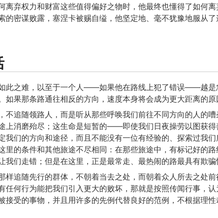
何离弃权力和财富这些值得偏好之物时，他最终也懂得了如何离
索的密谋败露，塞涅卡被赐自缢，他坚定地、毫不犹豫地服从了
活
如此之难，以至于一个人——如果他在路线上犯了错误——越是
。如果那条路通往相反的方向，速度本身将会成为更大距离的原
，不追随领路人，而是听从那些呼唤我们前往不同方向的人的嘈
途上消磨殆尽；这生命是短暂的——即使我们日夜操劳以图获得
定我们的方向和途径，而且不能没有一位有经验的、探索过我们
这里的条件和其他旅途不尽相同：在那些旅途中，有标记好的路
让我们走错；但是在这里，正是最常走、最热闹的路最具有欺骗
那样追随先行的群体，不朝着当去之处，而朝着众人所去之处前
有任何行为能把我们引入更大的败坏，那就是按照传闻行事，认
被接受的事物，并且用许多的先例代替良好的范例，不根据理性