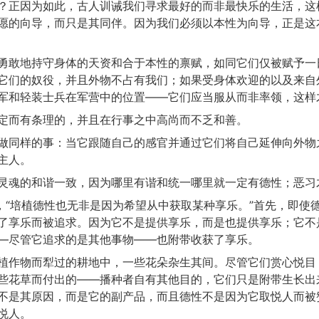
？正因为如此，古人训诫我们寻求最好的而非最快乐的生活，这
愿的向导，而只是其同伴。因为我们必须以本性为向导，正是这
勇敢地持守身体的天资和合于本性的禀赋，如同它们仅被赋予一
它们的奴役，并且外物不占有我们；如果受身体欢迎的以及来自
军和轻装士兵在军营中的位置——它们应当服从而非率领，这样
定而有条理的，并且在行事之中高尚而不乏和善。
做同样的事：当它跟随自己的感官并通过它们将自己延伸向外物
主人。
灵魂的和谐一致，因为哪里有谐和统一哪里就一定有德性；恶习
说，“培植德性也无非是因为希望从中获取某种享乐。”首先，即使
了享乐而被追求。因为它不是提供享乐，而是也提供享乐；它不
—尽管它追求的是其他事物——也附带收获了享乐。
植作物而犁过的耕地中，一些花朵杂生其间。尽管它们赏心悦目
些花草而付出的——播种者自有其他目的，它们只是附带生长出
不是其原因，而是它的副产品，而且德性不是因为它取悦人而被
悦人。