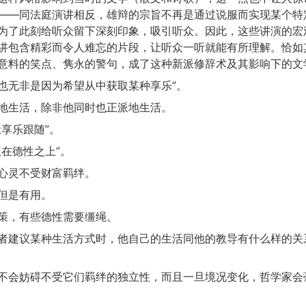
——同法庭演讲相反，雄辩的宗旨不再是通过说服而实现某个特
为了此刻给听众留下深刻印象，吸引听众。因此，这些讲演的宏
讲包含精彩而令人难忘的片段，让听众一听就能有所理解。恰如
意料的笑点、隽永的警句，成了这种新派修辞术及其影响下的文
性也无非是因为希望从中获取某种享乐”。
地生活，除非他同时也正派地生活。
让享乐跟随”。
立在德性之上”。
心灵不受财富羁绊。
但是有用。
策，有些德性需要缰绳。
者建议某种生活方式时，他自己的生活同他的教导有什么样的关
不会妨碍不受它们羁绊的独立性，而且一旦境况变化，哲学家会