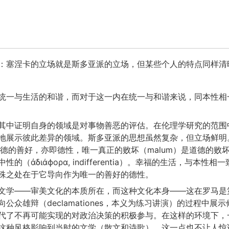
：塞涅卡的立场就是斯多亚派的立场，但某些个人的特点同样清
统一与生活的和谐，而对于这一内在统一与和谐来说，同本性相
其中证明自身的领域是对事物善恶的评估。在伦理学研究的范围
地展示彼此差异的领域。斯多亚派的思想虽然复杂，但立场鲜明
是道德的善好，亦即德性，唯一真正的败坏（malum）是道德的败
的（ἀδιάϕορα, indifferentia）。幸福的生活，与本性
殊之处在于它导向作为唯一的善好的德性。
文学——审美文化的本质所在，而这种文化本身——这在罗马是
公众雄辩（declamationes，本义为练习讲演）的过程中展
代了不再可能实现的对政治决策的积极参与。在这样的环境下，
这种风格影响到当时的文学（散文和诗歌），这一点也不让人惊