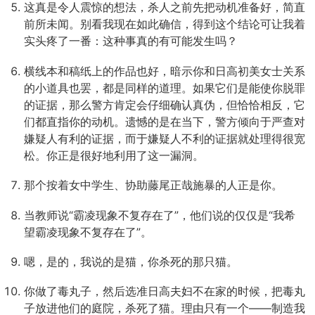
这真是令人震惊的想法，杀人之前先把动机准备好，简直
前所未闻。别看我现在如此确信，得到这个结论可让我着
实头疼了一番：这种事真的有可能发生吗？
横线本和稿纸上的作品也好，暗示你和日高初美女士关系
的小道具也罢，都是同样的道理。如果它们是能使你脱罪
的证据，那么警方肯定会仔细确认真伪，但恰恰相反，它
们都直指你的动机。遗憾的是在当下，警方倾向于严查对
嫌疑人有利的证据，而于嫌疑人不利的证据就处理得很宽
松。你正是很好地利用了这一漏洞。
那个按着女中学生、协助藤尾正哉施暴的人正是你。
当教师说“霸凌现象不复存在了”，他们说的仅仅是“我希
望霸凌现象不复存在了”。
嗯，是的，我说的是猫，你杀死的那只猫。
你做了毒丸子，然后选准日高夫妇不在家的时候，把毒丸
子放进他们的庭院，杀死了猫。理由只有一个——制造我