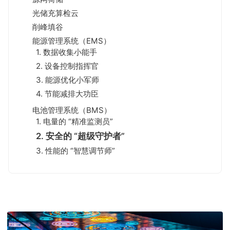
光储充算检云
削峰填谷
能源管理系统（EMS）
1. 数据收集小能手
2. 设备控制指挥官
3. 能源优化小军师
4. 节能减排大功臣
电池管理系统（BMS）
1. 电量的 “精准监测员”
2. 安全的 “超级守护者”
3. 性能的 “智慧调节师”