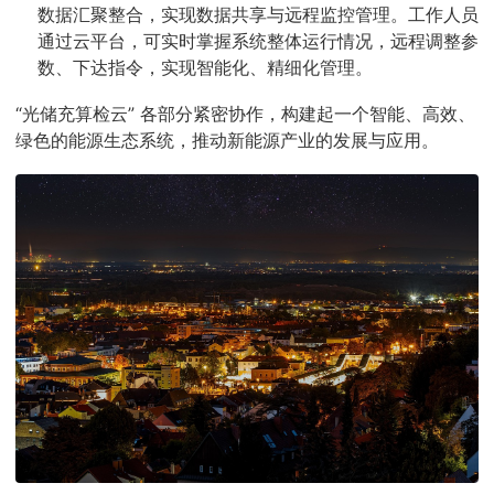
数据汇聚整合，实现数据共享与远程监控管理。工作人员
通过云平台，可实时掌握系统整体运行情况，远程调整参
数、下达指令，实现智能化、精细化管理。
“光储充算检云” 各部分紧密协作，构建起一个智能、高效、
绿色的能源生态系统，推动新能源产业的发展与应用。