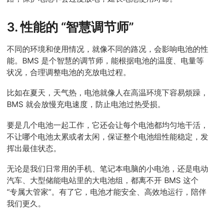
3. 性能的 “智慧调节师”
不同的环境和使用情况，就像不同的路况，会影响电池的性
能。BMS 是个智慧的调节师，能根据电池的温度、电量等
状况，合理调整电池的充放电过程。
比如在夏天，天气热，电池就像人在高温环境下容易烦躁，
BMS 就会放慢充电速度，防止电池过热受损。
要是几个电池一起工作，它还会让每个电池都均匀地干活，
不让哪个电池太累或者太闲，保证整个电池组性能稳定，发
挥出最佳状态。
无论是我们日常用的手机、笔记本电脑的小电池，还是电动
汽车、大型储能电站里的大电池组，都离不开 BMS 这个
“专属大管家”。有了它，电池才能安全、高效地运行，陪伴
我们更久。