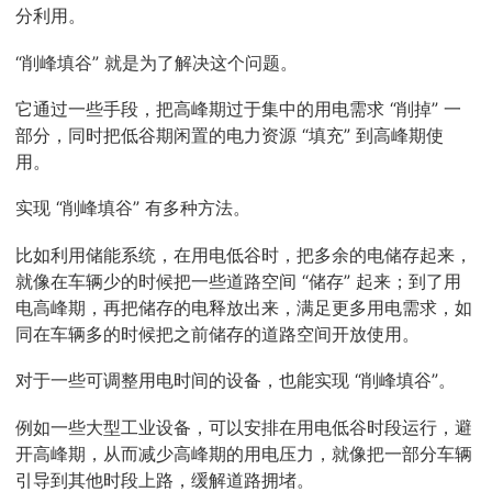
分利用。
“削峰填谷” 就是为了解决这个问题。
它通过一些手段，把高峰期过于集中的用电需求 “削掉” 一
部分，同时把低谷期闲置的电力资源 “填充” 到高峰期使
用。
实现 “削峰填谷” 有多种方法。
比如利用储能系统，在用电低谷时，把多余的电储存起来，
就像在车辆少的时候把一些道路空间 “储存” 起来；到了用
电高峰期，再把储存的电释放出来，满足更多用电需求，如
同在车辆多的时候把之前储存的道路空间开放使用。
对于一些可调整用电时间的设备，也能实现 “削峰填谷”。
例如一些大型工业设备，可以安排在用电低谷时段运行，避
开高峰期，从而减少高峰期的用电压力，就像把一部分车辆
引导到其他时段上路，缓解道路拥堵。