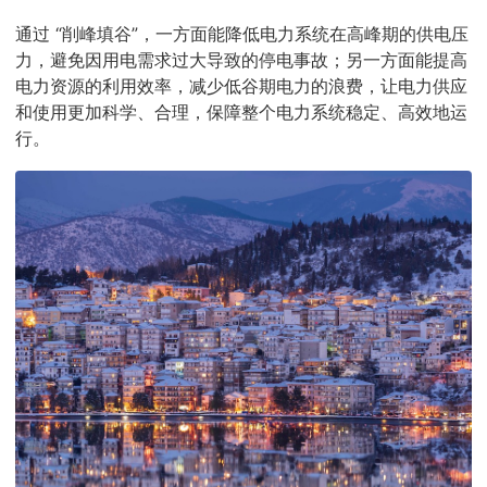
通过 “削峰填谷”，一方面能降低电力系统在高峰期的供电压
力，避免因用电需求过大导致的停电事故；另一方面能提高
电力资源的利用效率，减少低谷期电力的浪费，让电力供应
和使用更加科学、合理，保障整个电力系统稳定、高效地运
行。