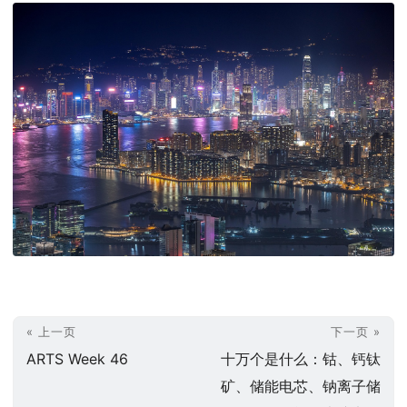
« 上一页
下一页 »
ARTS Week 46
十万个是什么：钴、钙钛
矿、储能电芯、钠离子储