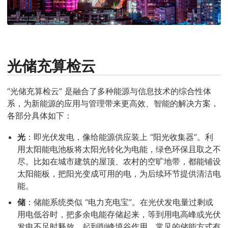
光储充算检云
“光储充算检云” 是融合了多种能源与信息技术的综合性体
系，为新能源的应用与管理带来更高效、智能的解决方案，
各部分具体如下：
光
：即光伏发电，像给能源供应装上 “阳光收集器”。利
用太阳能电池板将太阳光转化为电能，绿色环保且取之不
尽。比如在城市建筑的屋顶、农村的空旷地带，都能铺设
太阳能板，把阳光变成可用的电，为后续环节提供清洁电
能。
储
：储能系统类似 “电力充电宝”。在光伏发电量过剩或
用电低谷时，把多余电能存储起来，等到用电高峰或光伏
发电不足时释放，起到削峰填谷作用。常见的储能方式有