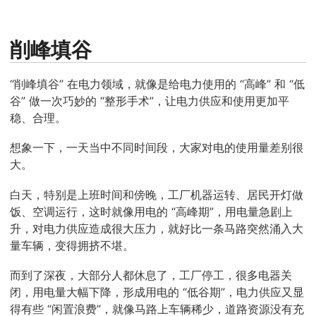
削峰填谷
“削峰填谷” 在电力领域，就像是给电力使用的 “高峰” 和 “低
谷” 做一次巧妙的 “整形手术”，让电力供应和使用更加平
稳、合理。
想象一下，一天当中不同时间段，大家对电的使用量差别很
大。
白天，特别是上班时间和傍晚，工厂机器运转、居民开灯做
饭、空调运行，这时就像用电的 “高峰期”，用电量急剧上
升，对电力供应造成很大压力，就好比一条马路突然涌入大
量车辆，变得拥挤不堪。
而到了深夜，大部分人都休息了，工厂停工，很多电器关
闭，用电量大幅下降，形成用电的 “低谷期”，电力供应又显
得有些 “闲置浪费”，就像马路上车辆稀少，道路资源没有充