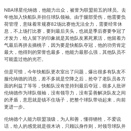
NBA球星伦纳德，他能力出众，被誉为联盟前五的球员。去
年他加入快船队并担任球队领袖。由于腿部受伤，他需要负
荷管理，意味着常规赛82场比赛他无法全力，需要经常休
息，不上场打比赛，要到最后关头，也就是季后赛要争冠了
才发力，给人留下的印象就是其他队友累死累活，他留着力
气最后再拼去摘桃子，因为要是快船队夺冠，他的功劳肯定
最大，他得到的荣誉也最多，他能力最那么强，其他队员不
可能盖过他的光芒。
但是可惜，今年快船队更衣室出了问题，爆出很多有队友不
服伦纳德的消息，差不多就是空降之后，抢夺了老队员各方
面的利益了等等，快船队没有坚持到最后夺冠，很多人批评
伦纳德作为球队领袖，没有领导力，没有妥善解决队友之间
的矛盾，意思就是镇不住场子，把整个球队带动起来，向前
更进一步。
伦纳德个人能力联盟顶级，为人和善，懂得牺牲，不爱说
话，给人的感觉就是很木讷，只顾以身作则，对领导球队并