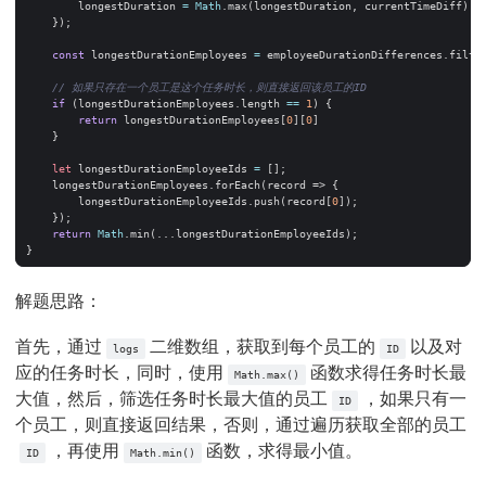
longestDuration
=
Math
.
max
(
longestDuration
,
currentTimeDiff
);
});
const
longestDurationEmployees
=
employeeDurationDifferences
.
filte
if
(
longestDurationEmployees
.
length
==
1
)
{
return
longestDurationEmployees
[
0
][
0
]
}
let
longestDurationEmployeeIds
=
[];
longestDurationEmployees
.
forEach
(
record
=>
{
longestDurationEmployeeIds
.
push
(
record
[
0
]);
});
return
Math
.
min
(...
longestDurationEmployeeIds
);
}
解题思路：
首先，通过
二维数组，获取到每个员工的
以及对
logs
ID
应的任务时长，同时，使用
函数求得任务时长最
Math.max()
大值，然后，筛选任务时长最大值的员工
，如果只有一
ID
个员工，则直接返回结果，否则，通过遍历获取全部的员工
，再使用
函数，求得最小值。
ID
Math.min()