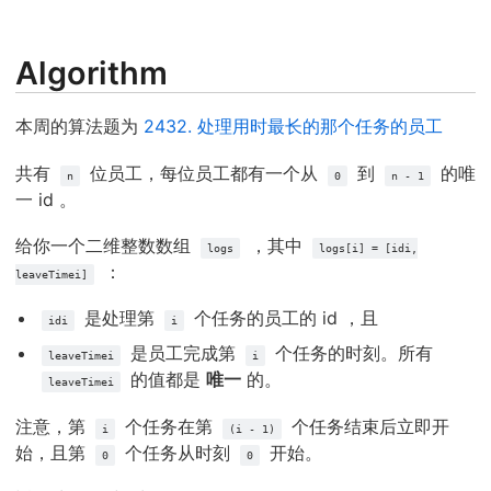
Algorithm
本周的算法题为
2432. 处理用时最长的那个任务的员工
共有
位员工，每位员工都有一个从
到
的唯
n
0
n - 1
一 id 。
给你一个二维整数数组
，其中
logs
logs[i] = [idi,
：
leaveTimei]
是处理第
个任务的员工的 id ，且
idi
i
是员工完成第
个任务的时刻。所有
leaveTimei
i
的值都是
唯一
的。
leaveTimei
注意，第
个任务在第
个任务结束后立即开
i
(i - 1)
始，且第
个任务从时刻
开始。
0
0