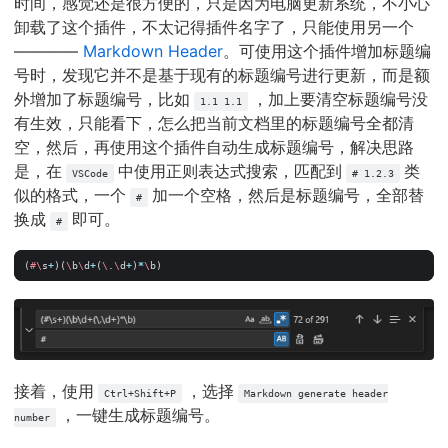
时间，感觉还是很方便的，只是因为电脑更新系统，不小心
卸载了这个插件，不太记得插件名字了，只能使用另一个
————
Markdown Header
。可使用这个插件增加标题编
号时，发现它并不是基于现有的标题编号进行更新，而是额
外增加了标题编号，比如
，加上要清空标题编号没
1.1 1.1
有生效，只能看下，怎么把当前文档里的标题编号全都清
空，然后，再使用这个插件自动生成标题编号，解决思路
是，在
中使用正则表达式搜索，匹配到
类
VSCode
# 1.2.3
似的格式，一个
加一个空格，然后是标题编号，全部替
#
换成
即可。
#
(
#\
s
+
)(
\
b
\
d
+
(
\
.
\
d
+
)
*
\
b
)
接着，使用
，选择
Ctrl+Shift+P
Markdown generate header
，一键生成标题编号。
number