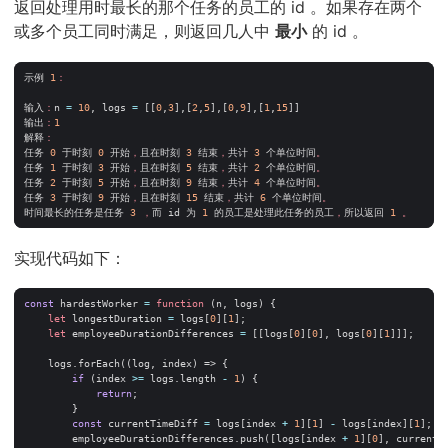
返回处理用时最长的那个任务的员工的 id 。如果存在两个
或多个员工同时满足，则返回几人中
最小
的 id 。
示例
1
：
输入
：
n
=
10
,
logs
=
[[
0
,
3
],[
2
,
5
],[
0
,
9
],[
1
,
15
]]
输出
：
1
解释
：
任务
0
于时刻
0
开始
，
且在时刻
3
结束
，
共计
3
个单位时间
。
任务
1
于时刻
3
开始
，
且在时刻
5
结束
，
共计
2
个单位时间
。
任务
2
于时刻
5
开始
，
且在时刻
9
结束
，
共计
4
个单位时间
。
任务
3
于时刻
9
开始
，
且在时刻
15
结束
，
共计
6
个单位时间
。
时间最长的任务是任务
3
，
而
id
为
1
的员工是处理此任务的员工
，
所以返回
1
。
实现代码如下：
const
hardestWorker
=
function
(
n
,
logs
)
{
let
longestDuration
=
logs
[
0
][
1
];
let
employeeDurationDifferences
=
[[
logs
[
0
][
0
],
logs
[
0
][
1
]]];
logs
.
forEach
((
log
,
index
)
=>
{
if
(
index
>=
logs
.
length
-
1
)
{
return
;
}
const
currentTimeDiff
=
logs
[
index
+
1
][
1
]
-
logs
[
index
][
1
];
employeeDurationDifferences
.
push
([
logs
[
index
+
1
][
0
],
currentT