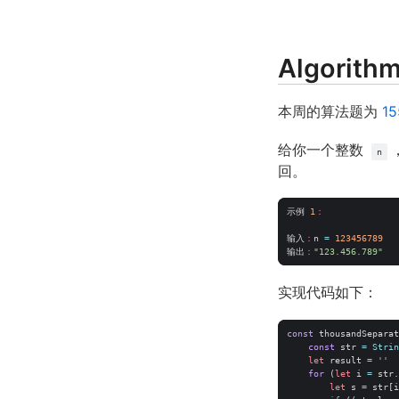
Algorith
本周的算法题为
1
给你一个整数
n
回。
示例
1
：
输入
：
n
=
123456789
输出
：
"123.456.789"
实现代码如下：
const
thousandSeparat
const
str
=
Strin
let
result
=
''
for
(
let
i
=
str
.
let
s
=
str
[
i