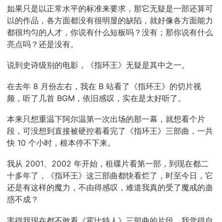
如果只是以正常水平的标准来要求，那它无疑是一部还算可
以的作品，各方面都没有很明显的缺陷，就好像各方面能力
都很均匀的人才，你说有什么短板吗？没有；那你说有什么
亮点吗？还是没有。
说到史诗级别的电影，《指环王》无疑是其中之一。
在去年 8 月份左右，我在 B 站看了《指环王》的切片视
频，听了几首 BGM，依旧感叹，实在是太好听了。
本来只想重温下阿尔温第一次出场的那一幕，就想看个片
段，可没想到直接被硬控着看完了《指环王》三部曲，一共
快 10 个小时，根本停不下来。
我从 2001、2002 年开始，租碟片看第一部，到现在都二
十多年了，《指环王》这三部曲都快看烂了，时至今日，它
还是有这样的魔力，不由得感叹，难道我真的受了魔戒的蛊
惑不成？
害得我现在都不敢看《霍比特人》三部曲的片段，我觉得自