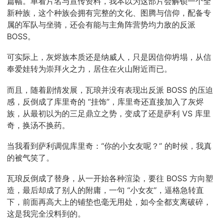
篇幅。单看片名与宣传资料，我本以为这部片会解锁一个全
新种族，这个种族会拥有完整的文化、图腾与信仰，配备专
属的军队与坐骑，还会有能与主角阵营势均力敌的反派
BOSS。
可实际上，灰烬族本质还是纳威人，只是因信仰坍塌，从信
奉爱娃转为崇拜火之力，居住在火山附近而已。
而且，随着剧情发展，瓦琅并没有表现出反派 BOSS 的压迫
感，反倒成了库里奇的 “挂饰”，库里奇还直接加入了灰烬
族，从最初以为的三足鼎立之势，变成了还是萨利 VS 库里
奇，换汤不换药。
当我看到萨利调侃库里奇：“你的小女友呢？” 的时候，我真
的被气笑了。
瓦琅反倒成了替身，从一开始各种渲染，要往 BOSS 方向塑
造，最后却成了别人的附庸，一句 “小女友”，逼格急转直
下，前面再高大上的铺垫也毫无用处，如今全都支离破碎，
这是我完全没料到的。