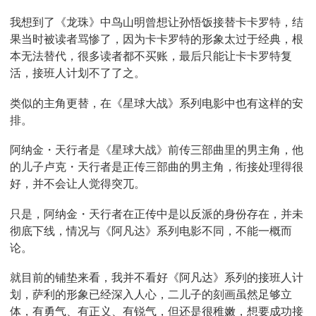
我想到了《龙珠》中鸟山明曾想让孙悟饭接替卡卡罗特，结
果当时被读者骂惨了，因为卡卡罗特的形象太过于经典，根
本无法替代，很多读者都不买账，最后只能让卡卡罗特复
活，接班人计划不了了之。
类似的主角更替，在《星球大战》系列电影中也有这样的安
排。
阿纳金・天行者是《星球大战》前传三部曲里的男主角，他
的儿子卢克・天行者是正传三部曲的男主角，衔接处理得很
好，并不会让人觉得突兀。
只是，阿纳金・天行者在正传中是以反派的身份存在，并未
彻底下线，情况与《阿凡达》系列电影不同，不能一概而
论。
就目前的铺垫来看，我并不看好《阿凡达》系列的接班人计
划，萨利的形象已经深入人心，二儿子的刻画虽然足够立
体，有勇气、有正义、有锐气，但还是很稚嫩，想要成功接