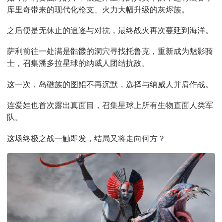
库里奇带来的现代化枪支、火力大幅升级的灰烬族。
之后便是无休止的追逐与对抗，最终战火再次蔓延到海洋。
萨利前往一处满是骷髅的洞穴寻找托鲁克，重新成为魅影骑
士，召集潘多拉星球的纳威人团结抗敌。
这一次，岛礁族的图鲲不再沉默，选择与纳威人并肩作战。
连爱娃也首次露出真面目，召集星球上所有生物直面人类军
队。
这场终极之战一触即发，结局又将走向何方？