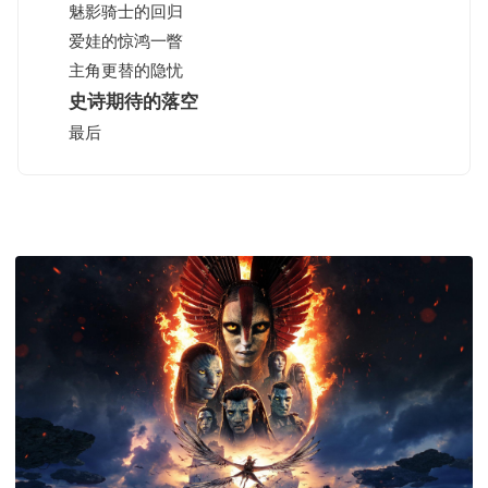
魅影骑士的回归
爱娃的惊鸿一瞥
主角更替的隐忧
史诗期待的落空
最后