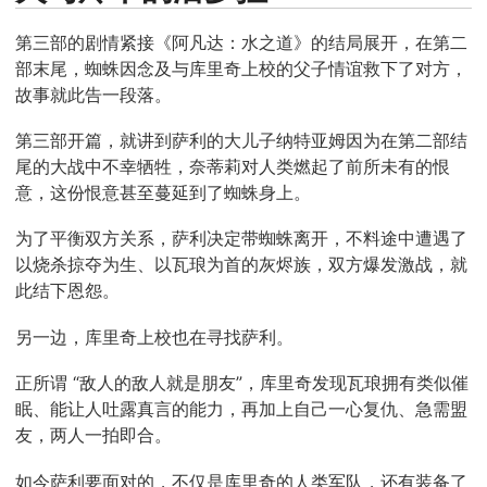
第三部的剧情紧接《阿凡达：水之道》的结局展开，在第二
部末尾，蜘蛛因念及与库里奇上校的父子情谊救下了对方，
故事就此告一段落。
第三部开篇，就讲到萨利的大儿子纳特亚姆因为在第二部结
尾的大战中不幸牺牲，奈蒂莉对人类燃起了前所未有的恨
意，这份恨意甚至蔓延到了蜘蛛身上。
为了平衡双方关系，萨利决定带蜘蛛离开，不料途中遭遇了
以烧杀掠夺为生、以瓦琅为首的灰烬族，双方爆发激战，就
此结下恩怨。
另一边，库里奇上校也在寻找萨利。
正所谓 “敌人的敌人就是朋友”，库里奇发现瓦琅拥有类似催
眠、能让人吐露真言的能力，再加上自己一心复仇、急需盟
友，两人一拍即合。
如今萨利要面对的，不仅是库里奇的人类军队，还有装备了