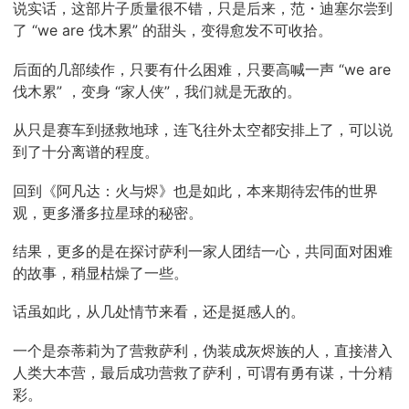
说实话，这部片子质量很不错，只是后来，范・迪塞尔尝到
了 “we are 伐木累” 的甜头，变得愈发不可收拾。
后面的几部续作，只要有什么困难，只要高喊一声 “we are
伐木累” ，变身 “家人侠”，我们就是无敌的。
从只是赛车到拯救地球，连飞往外太空都安排上了，可以说
到了十分离谱的程度。
回到《阿凡达：火与烬》也是如此，本来期待宏伟的世界
观，更多潘多拉星球的秘密。
结果，更多的是在探讨萨利一家人团结一心，共同面对困难
的故事，稍显枯燥了一些。
话虽如此，从几处情节来看，还是挺感人的。
一个是奈蒂莉为了营救萨利，伪装成灰烬族的人，直接潜入
人类大本营，最后成功营救了萨利，可谓有勇有谋，十分精
彩。