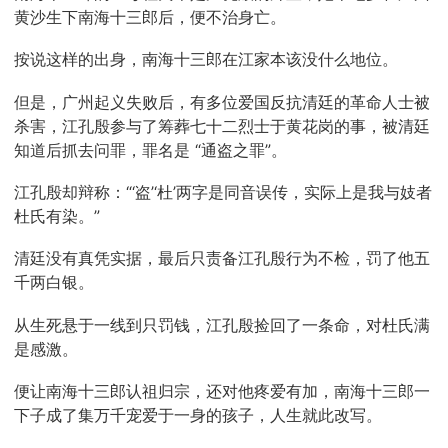
黄沙生下南海十三郎后，便不治身亡。
按说这样的出身，南海十三郎在江家本该没什么地位。
但是，广州起义失败后，有多位爱国反抗清廷的革命人士被
杀害，江孔殷参与了筹葬七十二烈士于黄花岗的事，被清廷
知道后抓去问罪，罪名是 “通盗之罪”。
江孔殷却辩称：“‘盗’‘杜’两字是同音误传，实际上是我与妓者
杜氏有染。”
清廷没有真凭实据，最后只责备江孔殷行为不检，罚了他五
千两白银。
从生死悬于一线到只罚钱，江孔殷捡回了一条命，对杜氏满
是感激。
便让南海十三郎认祖归宗，还对他疼爱有加，南海十三郎一
下子成了集万千宠爱于一身的孩子，人生就此改写。