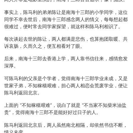
事实上，陈马利的弟弟陈让是南海十三郎的小学同学，这位
同学不幸去世后，南海十三郎感念两人的情义，每每想起都
很难过，便时常去同学家探望，就这样和陈马利相识了。
每次谈起去世的陈让，两人都满是悲伤，也算抱团取暖、共
诉哀肠，久而久之，便互相看对了眼。
后来，南海十三郎去香港上学，两人靠书信往来，感情愈发
深厚。
可陈马利的父亲是个学者，觉得南海十三郎学业未成，又是
世家子弟，不知稼穑艰难，担心两人相恋会荒废学业，便让
陈马利返回北京。
上面的 “不知稼穑艰难”，说白了就是 “不当家不知柴米油盐
贵”，觉得南海十三郎不是能好好过日子的人。
陈马利返回北京后，两人虽然南北相隔，却依然书信不断，
情义未变。