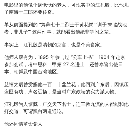
电影里的他像个病恹恹的老人，可现实中的江孔殷，比他儿
子南海十三郎还要传奇。
单从前面提到的 “筹葬七十二烈士于黄花岗”“训子‘未临战地
者，非儿子’” 这两件事，就能看出他绝非等闲之辈。
事实上，江孔殷是清朝的京官，也是个美食家。
他师从康有为，1895 年参与过 “公车上书”，1904 年赴京
参加会试，考中恩科二甲第 27 名进士，还曾奉旨出使日
本、朝鲜及中国台湾地区。
慈禧太后曾赏赐他一百二十盆兰花，他回到广东后，因镇压
盗匪有功，声名远扬，是当时广东政坛的实力派人物。
江孔殷为人慷慨，广交天下名士，连三教九流的人都能和他
打交道，可谓黑白两道通吃。
他还同情革命党人。