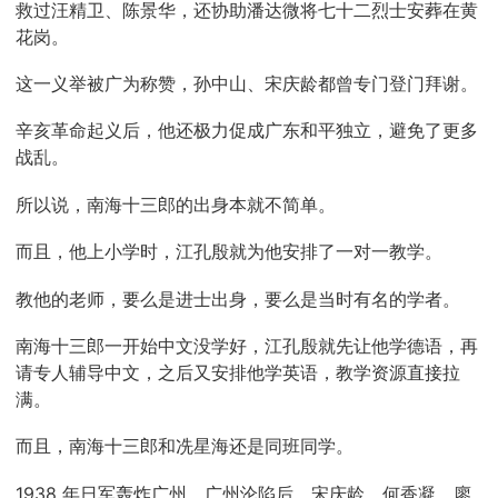
救过汪精卫、陈景华，还协助潘达微将七十二烈士安葬在黄
花岗。
这一义举被广为称赞，孙中山、宋庆龄都曾专门登门拜谢。
辛亥革命起义后，他还极力促成广东和平独立，避免了更多
战乱。
所以说，南海十三郎的出身本就不简单。
而且，他上小学时，江孔殷就为他安排了一对一教学。
教他的老师，要么是进士出身，要么是当时有名的学者。
南海十三郎一开始中文没学好，江孔殷就先让他学德语，再
请专人辅导中文，之后又安排他学英语，教学资源直接拉
满。
而且，南海十三郎和冼星海还是同班同学。
1938 年日军轰炸广州，广州沦陷后，宋庆龄、何香凝、廖