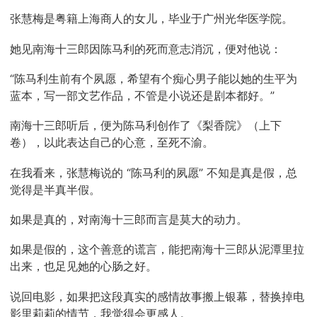
张慧梅是粤籍上海商人的女儿，毕业于广州光华医学院。
她见南海十三郎因陈马利的死而意志消沉，便对他说：
“陈马利生前有个夙愿，希望有个痴心男子能以她的生平为
蓝本，写一部文艺作品，不管是小说还是剧本都好。”
南海十三郎听后，便为陈马利创作了《梨香院》（上下
卷），以此表达自己的心意，至死不渝。
在我看来，张慧梅说的 “陈马利的夙愿” 不知是真是假，总
觉得是半真半假。
如果是真的，对南海十三郎而言是莫大的动力。
如果是假的，这个善意的谎言，能把南海十三郎从泥潭里拉
出来，也足见她的心肠之好。
说回电影，如果把这段真实的感情故事搬上银幕，替换掉电
影里莉莉的情节，我觉得会更感人。