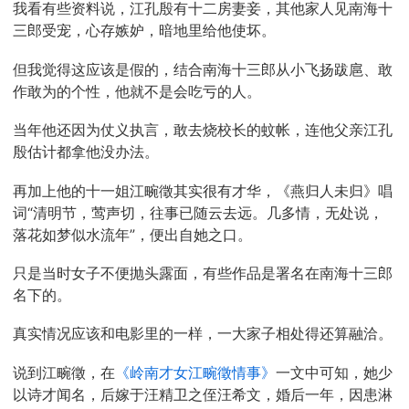
我看有些资料说，江孔殷有十二房妻妾，其他家人见南海十
三郎受宠，心存嫉妒，暗地里给他使坏。
但我觉得这应该是假的，结合南海十三郎从小飞扬跋扈、敢
作敢为的个性，他就不是会吃亏的人。
当年他还因为仗义执言，敢去烧校长的蚊帐，连他父亲江孔
殷估计都拿他没办法。
再加上他的十一姐江畹徵其实很有才华，《燕归人未归》唱
词“清明节，莺声切，往事已随云去远。几多情，无处说，
落花如梦似水流年”，便出自她之口。
只是当时女子不便抛头露面，有些作品是署名在南海十三郎
名下的。
真实情况应该和电影里的一样，一大家子相处得还算融洽。
说到江畹徵，在
《岭南才女江畹徵情事》
一文中可知，她少
以诗才闻名，后嫁于汪精卫之侄汪希文，婚后一年，因患淋