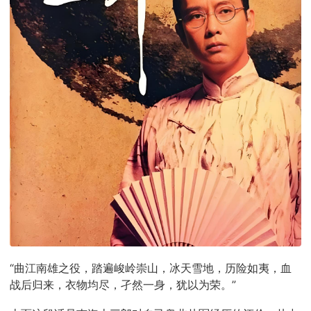
“曲江南雄之役，踏遍峻岭崇山，冰天雪地，历险如夷，血
战后归来，衣物均尽，孑然一身，犹以为荣。”