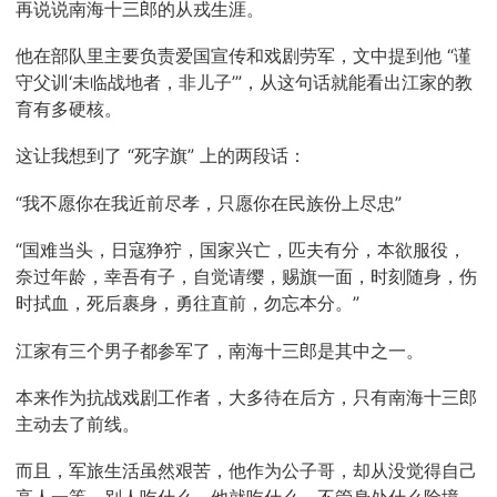
再说说南海十三郎的从戎生涯。
他在部队里主要负责爱国宣传和戏剧劳军，文中提到他 “谨
守父训‘未临战地者，非儿子’”，从这句话就能看出江家的教
育有多硬核。
这让我想到了 “死字旗” 上的两段话：
“我不愿你在我近前尽孝，只愿你在民族份上尽忠”
“国难当头，日寇狰狞，国家兴亡，匹夫有分，本欲服役，
奈过年龄，幸吾有子，自觉请缨，赐旗一面，时刻随身，伤
时拭血，死后裹身，勇往直前，勿忘本分。”
江家有三个男子都参军了，南海十三郎是其中之一。
本来作为抗战戏剧工作者，大多待在后方，只有南海十三郎
主动去了前线。
而且，军旅生活虽然艰苦，他作为公子哥，却从没觉得自己