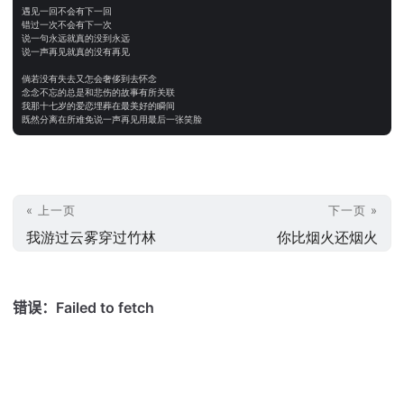
遇见一回不会有下一回

错过一次不会有下一次

说一句永远就真的没到永远

说一声再见就真的没有再见

倘若没有失去又怎会奢侈到去怀念

念念不忘的总是和悲伤的故事有所关联

我那十七岁的爱恋埋葬在最美好的瞬间

« 上一页
下一页 »
我游过云雾穿过竹林
你比烟火还烟火