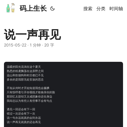
码上生长
搜索
分类
时间轴
说一声再见
2015-05-22
· 1 分钟 · 20 字
温暖的阳光流淌在这个夏天

熟悉的纸鸢飘荡在这原野之间

远山和炊烟狗和村庄都已不见

多余的是我那无处安放的思念

不知从何时才开始知道我也会腼腆

只有惊呼着引开你视线才敢偷亲你的脸

那回忆太甜却又太咸想象你还在身边

我却总以为有些人有些事不会有句点

遇见一回还会有下一回

错过一次还会有下一次

说一句永远就真的会到永远

说一声再见就真的还会再见
