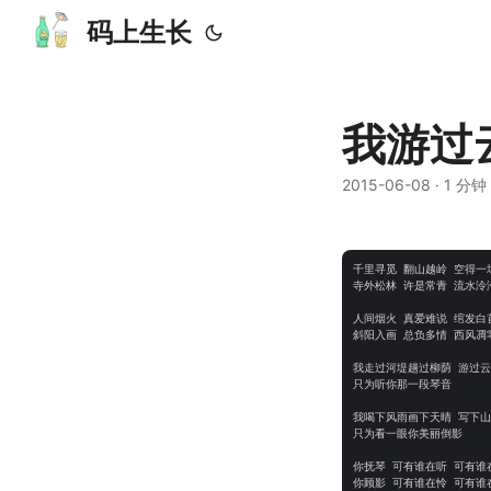
码上生长
我游过
2015-06-08
· 1 分钟 
千里寻觅 翻山越岭 空得一场
寺外松林 许是常青 流水泠泠
人间烟火 真爱难说 绾发白首
斜阳入画 总负多情 西风凋零
我走过河堤趟过柳荫 游过云
只为听你那一段琴音

我喝下风雨画下天晴 写下山
只为看一眼你美丽倒影

你抚琴 可有谁在听 可有谁在
你顾影 可有谁在怜 可有谁在