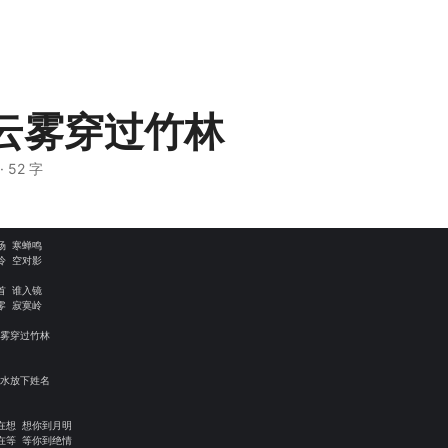
云雾穿过竹林
· 52 字
 寒蝉鸣

 空对影

 谁入镜

 寂寞岭

雾穿过竹林 

水放下姓名 

想 想你到月明

等 等你到绝情
