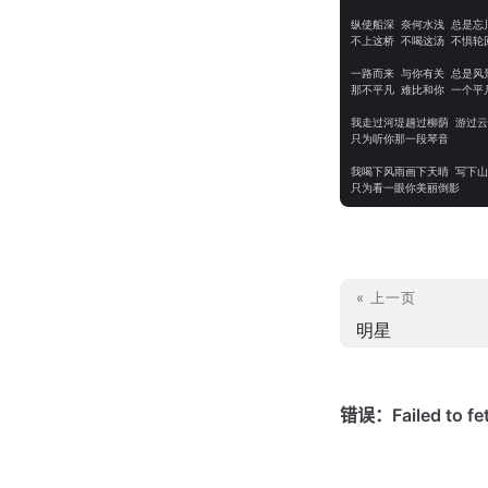
纵使船深 奈何水浅 总是忘川
不上这桥 不喝这汤 不惧轮回
一路而来 与你有关 总是风景
那不平凡 难比和你 一个平凡
我走过河堤趟过柳荫 游过云
只为听你那一段琴音

我喝下风雨画下天晴 写下山
« 上一页
明星