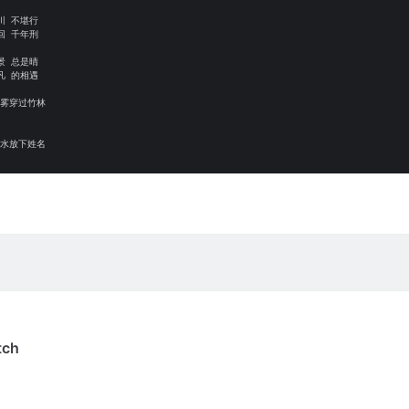
 不堪行

 千年刑

 总是晴

 的相遇

雾穿过竹林 

水放下姓名 
