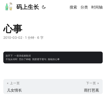
码上生长
搜索
分类
时间轴
心事
2010-03-02
· 1 分钟 · 6 字
刻不下 一首诗或者歌词

« 上一页
下一页 »
儿女情长
雨打芭蕉