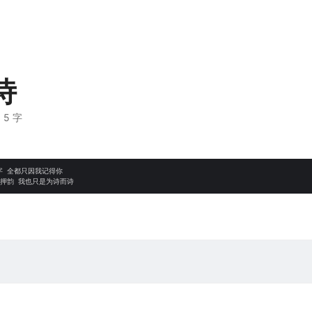
诗
· 5 字
 全都只因我记得你
