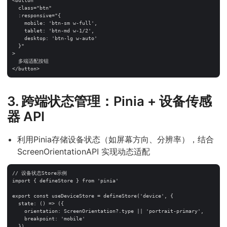
<button 

  class="btn"

  :responsive="{

    mobile: 'btn-sm w-full',

    tablet: 'btn-md w-1/2',

    desktop: 'btn-lg w-auto'

  }"

>

  多端适配按钮

3. 跨端状态管理：Pinia + 设备传感
器 API
利用Pinia存储设备状态（如屏幕方向、分辨率），结合
ScreenOrientationAPI 实现动态适配
// 设备状态Store示例

import { defineStore } from 'pinia'

export const useDeviceStore = defineStore('device', {

  state: () => ({

    orientation: ScreenOrientation?.type || 'portrait-primary',

    breakpoint: 'mobile'

  }),
