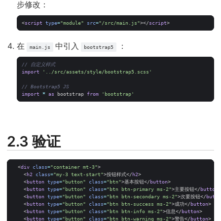
步修改：
<
script
type
=
"module"
src
=
"/src/main.js"
></
script
>
在
中引入
：
main.js
bootstrap5
import
'../src/assets/style/bootstrap5.scss'
import
*
as
bootstrap
from
'bootstrap'
2.3 验证
<
div
class
=
"container mt-3"
>
<
h2
class
=
"my-3 text-start"
>
按钮样式
</
h2
>
<
button
type
=
"button"
class
=
"btn"
>
基本按钮
</
button
>
<
button
type
=
"button"
class
=
"btn btn-primary ms-2"
>
主要按钮
</
button
>
<
button
type
=
"button"
class
=
"btn btn-secondary ms-2"
>
次要按钮
</
butto
<
button
type
=
"button"
class
=
"btn btn-success ms-2"
>
成功
</
button
>
<
button
type
=
"button"
class
=
"btn btn-info ms-2"
>
信息
</
button
>
<
button
type
=
"button"
class
=
"btn btn-warning ms-2"
>
警告
</
button
>