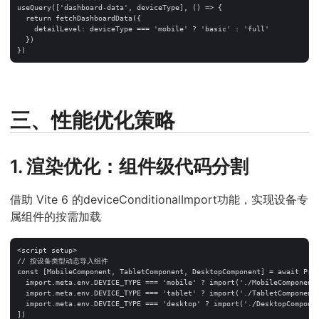
useQuery(['dashboard-data', deviceType], () => {

  return fetchDashboardData({

    detailLevel: deviceType === 'mobile' ? 'basic' : 'full'

  })

三、性能优化策略
1. 渲染优化：组件级代码分割
借助 Vite 6 的deviceConditionalImport功能，实现设备专
属组件的按需加载
<script setup>

// 按设备类型动态导入组件

const [MobileComponent, TabletComponent, DesktopComponent] = await Prom
  import.meta.env.DEVICE_TYPE === 'mobile' ? import('./MobileComponent.
  import.meta.env.DEVICE_TYPE === 'tablet' ? import('./TabletComponent.
  import.meta.env.DEVICE_TYPE === 'desktop' ? import('./DesktopComponen
])
