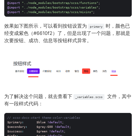
@import
"../node_modules/bootstrap/scss/functions"
;
@import
"../node_modules/bootstrap/scss/variables"
;
@import
"../node_modules/bootstrap/scss/mixins"
;
效果如下图所示，可以看到按钮设置为
时，颜色已
primary
经变成紫色（#6610f2）了，但是出现了一个问题，那就是
次要按钮、成功、信息等按钮样式异常。
为了解决这个问题，就去查看下
文件，其中
_variables.scss
有一段样式代码：
$primary
:
$blue
!default
;
$secondary
:
$gray-600
!default
;
$success
:
$green
!default
;
$info
:
$cyan
!default
;