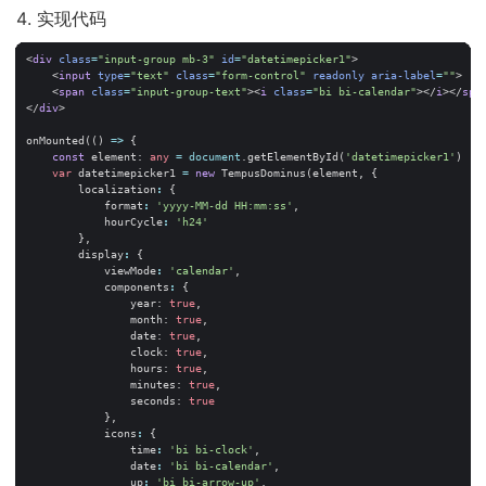
实现代码
<
div
class
=
"input-group mb-3"
id
=
"datetimepicker1"
>
<
input
type
=
"text"
class
=
"form-control"
readonly
aria-label
=
""
>
<
span
class
=
"input-group-text"
><
i
class
=
"bi bi-calendar"
></
i
></
spa
</
div
>
onMounted
(()
=>
{
const
element
: 
any
=
document
.
getElementById
(
'datetimepicker1'
)
var
datetimepicker1
=
new
TempusDominus
(
element
,
{
localization
:
{
format
:
'yyyy-MM-dd HH:mm:ss'
,
hourCycle
:
'h24'
},
display
:
{
viewMode
:
'calendar'
,
components
:
{
year
: 
true
,
month
: 
true
,
date
: 
true
,
clock
: 
true
,
hours
: 
true
,
minutes
: 
true
,
seconds
: 
true
},
icons
:
{
time
:
'bi bi-clock'
,
date
:
'bi bi-calendar'
,
up
:
'bi bi-arrow-up'
,