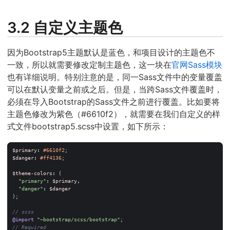
3.2 自定义主题色
因为Bootstrap5主题默认是蓝色，和项目设计的主题色不
一致，所以就需要修改定制主题色，这一块在
官网Sass模块
也有详细说明。特别注意的是，同一Sass文件中的变量覆盖
可以在默认变量之前或之后。但是，当跨Sass文件覆盖时，
必须在导入Bootstrap的Sass文件之前进行覆盖。比如要将
主题色修改为紫色（#6610f2），就需要在我们自定义的样
式文件bootstrap5.scss中设置，如下所示：
$primary
:
#6610f2
;
$danger
:
#ff4136
;
$theme-colors
:
(
"primary"
:
$primary
,
"danger"
:
$danger
);
@import
"~bootstrap/scss/bootstrap"
;