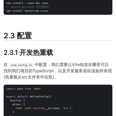
npm
install
--
save
-
dev
sass
npm
install
bootstrap
-
icons
2.3 配置
2.3.1 开发热重载
在
中配置，我们需要让Vite知道在哪里可以
vite.config.ts
找到我们项目的TypeScript，以及开发服务器应该如何表现
(热重载从src文件夹中拉取)。
import
path
from
'path'
export
default
defineConfig
({
resolve
:
{
alias
:
{
root
: 
path.resolve
(
__dirname
,
'src'
),
}
},