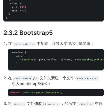
server
:
{
port
: 
8080
,
host
: 
true
}
})
2.3.2 Bootstrap5
在
中配置，让导入变得尽可能简单：
vite.config.ts
resolve
:
{
alias
:
{
'~bootstrap'
:
path
.
resolve
(
__dirname
,
'node_modules/bootstrap
}
}
在
文件夹新建一个文件
src/assets/style
bootstrap5.scss
，引入bootstrap5样式：
@import
"~bootstrap/scss/bootstrap"
;
将
文件修改为
，然后在
中同
main.ts
main.js
index.html