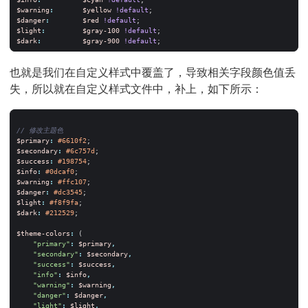
$warning
:
$yellow
!default
;
$danger
:
$red
!default
;
$light
:
$gray-100
!default
;
$dark
:
$gray-900
!default
;
也就是我们在自定义样式中覆盖了，导致相关字段颜色值丢
失，所以就在自定义样式文件中，补上，如下所示：
$primary
:
#6610f2
;
$secondary
:
#6c757d
;
$success
:
#198754
;
$info
:
#0dcaf0
;
$warning
:
#ffc107
;
$danger
:
#dc3545
;
$light
:
#f8f9fa
;
$dark
:
#212529
;
$theme-colors
:
(
"primary"
:
$primary
,
"secondary"
:
$secondary
,
"success"
:
$success
,
"info"
:
$info
,
"warning"
:
$warning
,
"danger"
:
$danger
,
"light"
:
$light
,