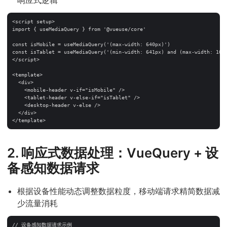
<script setup>

import { useMediaQuery } from '@vueuse/core'

const isMobile = useMediaQuery('(max-width: 640px)')

const isTablet = useMediaQuery('(min-width: 641px) and (max-width: 1024
</script>

<template>

  <div>

    <mobile-header v-if="isMobile" />

    <tablet-header v-else-if="isTablet" />

    <desktop-header v-else />

  </div>

2. 响应式数据处理：VueQuery + 设
备感知数据请求
根据设备性能动态调整数据粒度，移动端请求精简数据减
少流量消耗
// 设备感知数据请求示例
