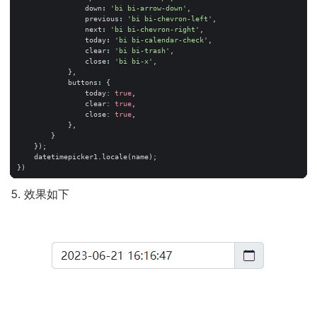
down
:
'bi bi-arrow-down'
,
previous
:
'bi bi-chevron-left'
,
next
:
'bi bi-chevron-right'
,
today
:
'bi bi-calendar-check'
,
clear
:
'bi bi-trash'
,
close
:
'bi bi-x'
,
},
buttons
:
{
today
: 
true
,
clear
: 
true
,
close
: 
true
,
},
}
});
datetimepicker1
.
locale
(
name
);
})
效果如下