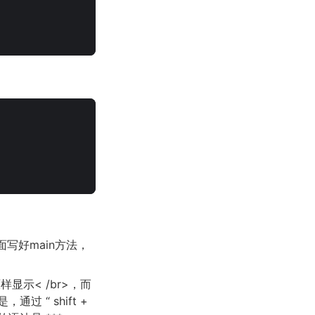
写好main方法，
显示< /br>，而
，通过 “ shift +