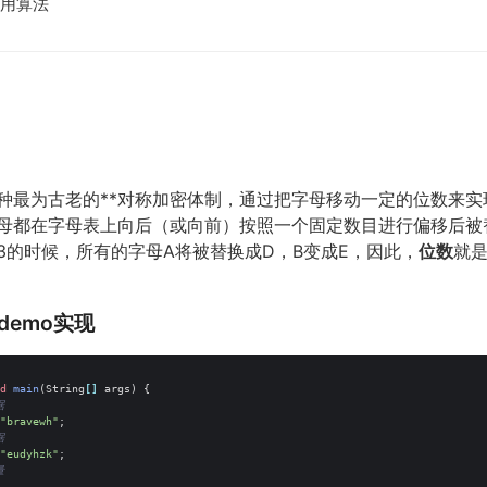
常用算法
种最为古老的**对称加密体制，通过把字母移动一定的位数来实
母都在字母表上向后（或向前）按照一个固定数目进行偏移后被
3的时候，所有的字母A将被替换成D，B变成E，因此，
位数
就
demo实现
d
main
(
String
[]
args
)
{
据
"bravewh"
;
据
"eudyhzk"
;
量