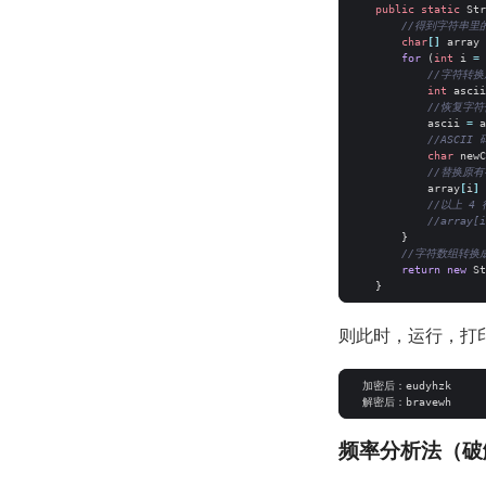
public
static
Str
//得到字符串里
char
[]
array
for
(
int
i
=
//字符转换
int
ascii
//恢复字符
ascii
=
a
//ASCII
char
newC
//替换原有
array
[
i
]
//以上 4
//array[i
}
//字符数组转换成 
return
new
St
}
则此时，运行，打
频率分析法（破