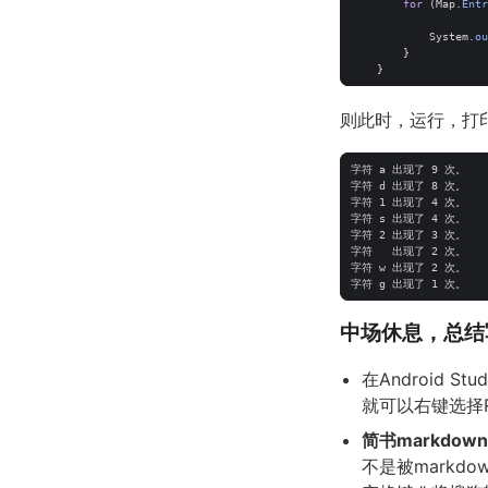
for
(
Map
.
Entr
System
.
ou
}
}
则此时，运行，打
中场休息，总结
在Android St
就可以右键选择Run 
简书markdow
不是被markd