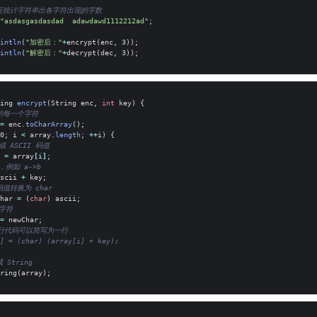
证统计字符串出各字符出现的字数
"asdasgasdasdad  adawdawd1112212ad"
;
intln
(
"加密后："
+
encrypt
(
enc
,
3
));
intln
(
"解密后："
+
decrypt
(
dec
,
3
));
ing
encrypt
(
String
enc
,
int
key
)
{
的每一个字符
=
enc
.
toCharArray
();
0
;
i
<
array
.
length
;
++
i
)
{
成 ASCII 码值
=
array
[
i
]
;
，例如 a->b
scii
+
key
;
 码值转换为 char
har
=
(
char
)
ascii
;
字符
=
newChar
;
 行代码可以简写为一行
] = (char) (array[i] + key);
String
ring
(
array
);