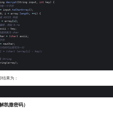
ing
decrypt
(
String
input
,
int
key
)
{
的每一个字符
=
input
.
toCharArray
();
0
;
i
<
array
.
length
;
++
i
)
{
成 ASCII 码值
=
array
[
i
]
;
偏移，例如 b->a
scii
-
key
;
 码值转换为 char
har
=
(
char
)
ascii
;
字符
=
newChar
;
 行代码可以简写为一行
] = (char) (array[i] - key);
String
ring
(
array
);
印结果为：
解凯撒密码）