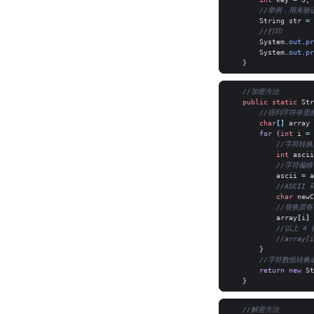
//举例，用来验
String
str
=
//打印
System
.
out
.
pr
System
.
out
.
pr
}
//加密方法
public
static
Str
//得到字符串里
char
[]
array
for
(
int
i
=
//字符转换
int
ascii
//字符偏移
ascii
=
a
//ASCII
char
newC
//替换原有
array
[
i
]
//以上 4
//array[i
}
//字符数组转换成 
return
new
St
}
//解密方法