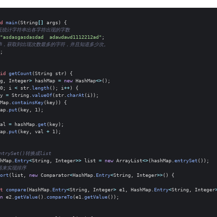
d
main
(
String
[]
args
)
{
证统计字符串出各字符出现的字数
"asdasgasdasdad  adawdawd1112212ad"
;
串，获取到出现次数最多的字符，并且知道多少次。
;
id
getCount
(
String
str
)
{
g
,
Integer
>
hashMap
=
new
HashMap
<>
();
0
;
i
<
str
.
length
();
i
++
)
{
y
=
String
.
valueOf
(
str
.
charAt
(
i
));
Map
.
containsKey
(
key
))
{
ap
.
put
(
key
,
1
);
al
=
hashMap
.
get
(
key
);
ap
.
put
(
key
,
val
+
1
);
entrySet()转换成list
hMap
.
Entry
<
String
,
Integer
>>
list
=
new
ArrayList
<>
(
hashMap
.
entrySet
());
器来实现排序
ort
(
list
,
new
Comparator
<
HashMap
.
Entry
<
String
,
Integer
>>
()
{
t
compare
(
HashMap
.
Entry
<
String
,
Integer
>
e1
,
HashMap
.
Entry
<
String
,
Integer
n
e2
.
getValue
().
compareTo
(
e1
.
getValue
());