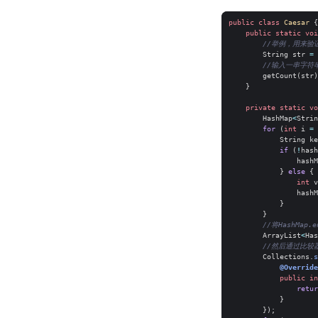
public
class
Caesar
{
public
static
voi
//举例，用来验
String
str
=
//输入一串字符
getCount
(
str
)
}
private
static
vo
HashMap
<
Strin
for
(
int
i
=
String
ke
if
(
!
hash
hashM
}
else
{
int
v
hashM
}
}
//将HashMap.
ArrayList
<
Has
//然后通过比较
Collections
.
s
@Override
public
in
retur
}
});