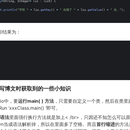
y
<
String
,
Integer
>
lis
:
list
)
{
t
.
println
(
"字符 "
+
lis
.
getKey
()
+
" 出现了 "
+
lis
.
getValue
()
+
" 次。"
);
印结果为：
写博文时获取到的一些小知识
udio中，要
运行main( ) 方法
，只需要自定义一个类，然后在类里面
‘xxxClass.main() ‘即可。
n语法
里面强行换行方法就是加上< /br>，只因还不知怎么可以原样
own当成语法解析掉，所以在里面多了空格。而且
首行缩进
的方法是