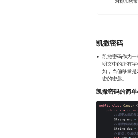
对称加密
凯撒密码
凯撒密码作为一
明文中的所有字
如，当偏移量是
密的密匙。
凯撒密码的简单
public
class
Caesar
{
public
static
voi
//需要加密的数
String
enc
=
//需要解密的数
String
dec
=
//密匙，即偏移
int
key
=
3
;