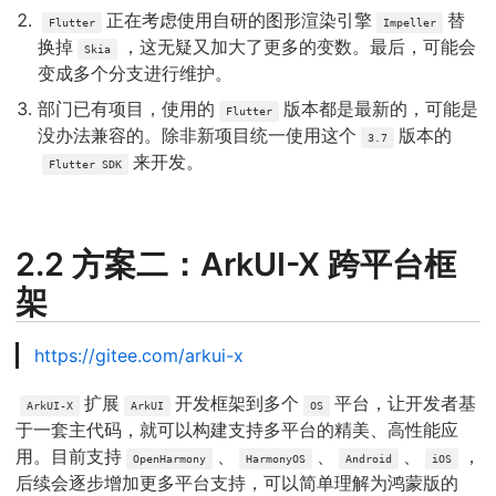
正在考虑使用自研的图形渲染引擎
替
Flutter
Impeller
换掉
，这无疑又加大了更多的变数。最后，可能会
Skia
变成多个分支进行维护。
部门已有项目，使用的
版本都是最新的，可能是
Flutter
没办法兼容的。除非新项目统一使用这个
版本的
3.7
来开发。
Flutter SDK
2.2 方案二：ArkUI-X 跨平台框
架
https://gitee.com/arkui-x
扩展
开发框架到多个
平台，让开发者基
ArkUI-X
ArkUI
OS
于一套主代码，就可以构建支持多平台的精美、高性能应
用。目前支持
、
、
、
，
OpenHarmony
HarmonyOS
Android
iOS
后续会逐步增加更多平台支持，可以简单理解为鸿蒙版的