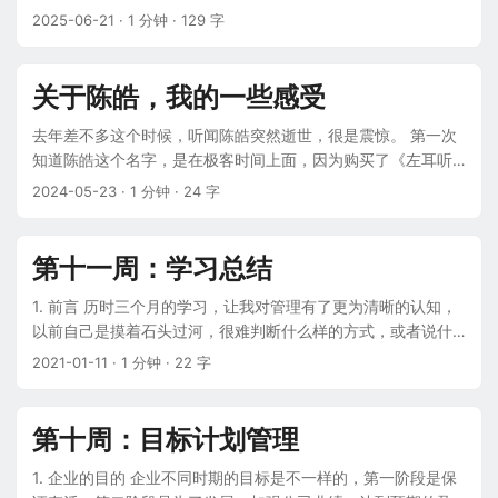
拖下去很久才行。 文章左侧还有一个 APP 二维码，一直闪烁，
行。但当时苹果手机系统版本是 13.6，而 XCode 是 11.3.1，
2025-06-21
· 1 分钟 · 129 字
我都不清楚简书的产品经理脑袋里装的都是什么，完全没有脑
所以运行时出现如下提示： This iPhone 11 is running iOS
子，阅读文章内容时，注意力老是被这个二维码的动效干扰，
13.6 (17G68), which may not be supported by this version
人都变得很烦躁，猜测这个功能的目的，是为了推流下载简书
of Xcode. An updated version of Xcode may be found on
关于陈皓，我的一些感受
APP，但是，在实现这个目的过程中，采用了简答粗暴的方
the App Store or at developer.apple.com. 也就是说，当前
式，真的一点脑子都没有。 再加上文章详情页，右侧推荐的文
XCode 版本过低，不支持当前手机的版本。然而，App Store
去年差不多这个时候，听闻陈皓突然逝世，很是震惊。 第一次
章都是那种 “庞太师与我娘亲二三事” 之类的文章，我当时就觉
没有 XCode 升级提示，我便以为 XCode 还没有新版本发布。
知道陈皓这个名字，是在极客时间上面，因为购买了《左耳听
得受够了，简书死不足惜。 再加上 2017 年饱醉豚无端抹黑程
那么，要解决这个问题，当下就是想办法让其支持 13.6 版本的
风》课程，所以知道这个人。这个课程基本涵盖了陈皓个人网
2024-05-23
· 1 分钟 · 24 字
序员事件，彻底激了众怒了，所以，就转到博客园了。 博客园
手机。 于是我在百度上搜索，发现 CSDN 有很多 iOS 13.6 真
站上面的精华博文，因为很多涉及后端方面的内容，所以我并
的优点其实很多的，比如整个网站没什么广告，然后个人博客
机调试包可以下载，但需要积分。由于 CSDN 广告太多，我早
没有全部看完，只是看了技术基础、程序员练级攻略、程序员
风格还可以自定义，编辑器也过得去，但是不知道什么原因，
已反感，之前攒的积分也花光了，所以没办法下载。 当时我就
面试攻略、高效学习、高效沟通这几块内容，可以说干货满
第十一周：学习总结
没有继续在上面发发技术文章，或者平时逛逛，基本上得很少
想，为什么别人能弄到这个 13.6 真机调试包，总不可能都是自
满，很受启发。并且，每次重温，都会有不同的体会。 当时购
用，只能是我自己的选择问题了。 最后，就迁移到极客时间推
己做出来的吧。反正我看到 CSDN 上面到处都是，都标着很高
买课程之后，可以加群的，即陈皓发起的ARTS活动，自己也申
1. 前言 历时三个月的学习，让我对管理有了更为清晰的认知，
出的 InfoQ 网站了，在上面写了几篇技术文章，感觉这个网站
的积分，心里暗自吐槽，这尼玛是不是都你抄我、我抄你的
请入群，不知道为什么，没有入群成功，也就没太在意。想要
以前自己是摸着石头过河，很难判断什么样的方式，或者说什
没那么多广告，这点还是很不错的，然后不管是编辑器、个人
啊。好多东西无非就是信息差，提前知道了，或者在外网看了
打卡这个活动，又觉得有点难，很怕自己坚持不下来，所以就
么样的思路是正确的，但是，经过这段时间的学习，自己好像
2021-01-11
· 1 分钟 · 22 字
主页都很清爽，但说实话人气确实不咋地。而且，很多文章都
相关讯息，拿到别人的东西，就拿到国内来卖。 如果是自己辛
不了了之了。 后来，听说他要和我所在的部门合作一些项目，
突然在迷雾中看见了明灯，可以看见前方的路况，仿佛看到了
是太资讯、行业化了？一看就不是程序员平时写的东西。 后
辛苦苦弄出来的，也认了，毕竟是自己的劳动成果。但如果是
觉得很巧，很有意思。 只是去年他过来开会，沟通项目的业
整个管理世界的地图，然后知道了自己处于哪个位置。 2. 角色
面，迁移到掘金了，在掘金应该是比较久的了，之前一直也是
拿别人的东西来唬人，那性质就不是一样的了。 反正很长一段
务，当时他就在一楼，本来想着去见一面，能请教一下问题，
转变 在没有学习之前，我是这样认为的，普通员工只需要做好
第十周：目标计划管理
不错的，但是，最近感觉掘金的广告也变多了起来，可能是有
时间里，我使用百度搜索一些问题的解决方案，不下五六篇都
但是因为是后端相关的会议，加上觉得这样不太合适，所以就
自己手头上的工作，比如他是一位开发人员，那么他只需要按
KPI 绩效的要求，每次打开，都要顶部撑开一个大位置，用来放
是一模一样的，我都不知道谁才是原创。或者本来答案就是
没下去。 没想到过了两个多月他就因为心梗突然过世了，真是
照需求完成开发任务即可，但是管理者不一样，管理者可能也
1. 企业的目的 企业不同时期的目标是不一样的，第一阶段是保
广告，然后再收缩起来，不知道这个动画效果是不是没有处理