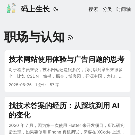
码上生长
搜索
分类
时间轴
职场与认知
技术网站使用体验与广告问题的思考
对于程序员来说，技术网站还是很多的，我可以列举出来很多
个，比如 CSDN，简书，掘金，博客园，开源中国，力扣，
InfoQ、思否等。 早些年我是逛开源中国的，后来，发现了
2025-06-26
· 1 分钟 · 57 字
CSDN，就迁移到 CSDN 了，但是，CSDN 广告真的太恐怖
了，不到万不得已，我是绝对不想打开的，因为真的受不了这
个广告， 简书出来之后，就转到简书了，继续写一些技术文
找技术答案的经历：从踩坑到用 AI
章，内容主要是遇到的问题分析、积累的一些解决方案等，但
的变化
是，后来简书真的吃相越来越难看了。 满屏的广告不说，文章
最后本来应该就是评论区的，硬是要在这个小地方塞进去了十
2020 年 7 月，因为第一次使用 Flutter 来开发项目，所以研究
几篇推荐的文章，每次看到最后，想看下评论区，都要把窗口
后发现，如果要使用 iPhone 真机调试，需要在 XCode 上运