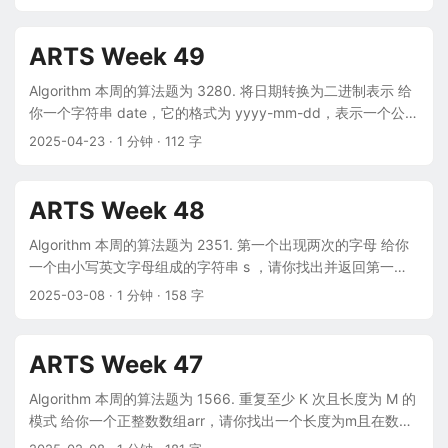
点和小技巧，但一直没整理，打算通过 Tip 模块倒逼自己梳
bi 时， M[x][y] 应该加 1。 在 执行完所有操作后 ，计算并返回
理。 老生常谈的英语学习。 前期坚持的效果还不错，印象中没
矩阵中最大整数的个数 。 示例 1: 输入: m = 3, n = 3，ops =
补几次卡，应该就是过年放假时间长了点，其他时候都还好。
[[2,2],[3,3]] 输出: 4 解释: M 中最大的整数是 2, 而且 M 中有4
ARTS Week 49
起初计划每周阅读 Medium 上的文章，说实话，上面的文章质
个值为2的元素。因此返回 4。 实现代码如下： const
量真不错，而且这个网站没有广告，阅读体验特别好。 我做
maxCount = function(m, n, ops) { // 如果操作组为空，则表示
Algorithm 本周的算法题为 3280. 将日期转换为二进制表示 给
Review 这件事的流程基本是：自己先看一遍，看不懂的用欧路
都是0，直接返回m*n if (ops.length === 0) { return m * n; }
你一个字符串 date，它的格式为 yyyy-mm-dd，表示一个公历
翻译插件一键自动记录到生词本，了解大概内容后自己翻译，
// 找到最小的m和n let minM = m; let minN = n; for (let i = 0; i
日期。 date 可以重写为二进制表示，只需要将年、月、日分别
2025-04-23
· 1 分钟 · 112 字
再用有道翻译原文，对比两者的差异。 这个模式坚持了一段时
< ops.length; i++) { minM = Math.min(minM,ops[i][0]) minN
转换为对应的二进制表示（不带前导零）并遵循 year-month-
间后，我觉得 Medium 上的文章有时太长，自行翻译太费时
= Math.min(minN,ops[i][1]) } // 返回最小的m和n的个数相乘
day 的格式。 返回 date 的 二进制 表示。 示例 1： 输入：
间，加上需要翻墙，在公司看文章很不方便，于是换成在
return minM * minN; }; 解题思路： 这道题其实还是很简单的，
date = "2080-02-29" 输出： "100000100000-10-11101" 解
ARTS Week 48
Breaking News English 网站翻译新闻短文，一方面文章篇幅
只是一开始会有点绕，不太清楚要讲什么，但是仔细观察就会
释： 100000100000, 10 和 11101 分别是 2080, 02 和 29 的
短，另一方面不用翻墙，还能了解新闻资讯。 在这个网站坚持
发现，突破点就是这个 “矩阵中最大整数的个数”。因为所有的
二进制表示。 实现代码如下： const convertDateToBinary =
Algorithm 本周的算法题为 2351. 第一个出现两次的字母 给你
一段时间后，有一天我突然觉得自己看英文文章不发怵了，不
格子都要 + 1，所以，最大的整数只会出现在操作组a1、b1值最
function(date) { const [year, month, day] = date.split('-')
一个由小写英文字母组成的字符串 s ，请你找出并返回第一个
管多长都能硬着头皮看下去，总觉得自己马上就能看懂了。但
小的那个上面。所以，我们要做的工作，就是找出最小值的那
const yearBinary = parseInt(year).toString(2) const
出现 两次 的字母。 注意： 如果 a 的 第二次 出现比 b 的 第二
2025-03-08
· 1 分钟 · 158 字
这种感觉没持续多久，就又回归正常状态了。 说真的，我很讨
个操作组。 Review Carlo Ancelotti leaves Real Madrid to
monthBinary = parseInt(month).toString(2) const dayBinary
次 出现在字符串中的位置更靠前，则认为字母 a 在字母 b 之前
厌英语，为什么要学这个东西呢？但后来我想明白了，“师夷长
coach Brazil - Breaking News English Lesson ...
= parseInt(day).toString(2) return
出现两次。 s 包含至少一个出现两次的字母。 示例 1： 输入：
技以制夷” 的前提是你得懂对方在说什么。当然也可以用翻译软
`${yearBinary}-${monthBinary}-${dayBinary}` }; 解题思路：
s = "abccbaacz" 输出："c" 解释： 字母 'a' 在下标 0 、5 和 6
ARTS Week 47
件，但学习一门语言就是在学习一种文化，只有了解了文化和
将日期格式的字符串拆分为年、月、日三个部分。 利用
处出现。 字母 'b' 在下标 1 和 4 处出现。 字母 'c' 在下标 2 、3
风俗习惯，应对问题，才能游刃有余。这是翻译软件无法替代
Number.prototype.toString() 方法中基数的特性，将数字转换
和 7 处出现。 字母 'z' 在下标 8 处出现。 字母 'c' 是第一个出
Algorithm 本周的算法题为 1566. 重复至少 K 次且长度为 M 的
的。 坚持这个打卡活动到某个时间点时，我突然觉得差不多
为二进制字符串。 Review Scientists discover new water
现两次的字母，因为在所有字母中，'c' 第二次出现的下标是最
模式 给你一个正整数数组arr，请你找出一个长度为m且在数组
了，就是已经不需要证明什么了。当时计划在 2024 年 10 月
purification microbes - Breaking News English Lesson 科学
小的。 实现代码如下： const repeatedCharacter = function
中至少重复k次的模式。 模式是由一个或多个值组成的子数组