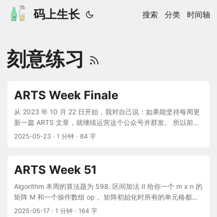
码上生长
搜索
分类
时间轴
刻意练习
ARTS Week Finale
从 2023 年 10 月 22 日开始，我对自己说：如果能坚持每周更
新一篇 ARTS 文章，就继续运营这个公众号并群发。 所以前面
10 篇都没有群发记录，基本是偷偷在写 —— 主要想验证自己
2025-05-23
· 1 分钟 · 84 字
能否坚持下来，万一失败了，反正也不会有人知道。 但当时心
里一直想着：要做就做好，要么就不做。没有不清不楚、不黑
不白、不上不下的中间地带。 这个打卡活动，我从 2020 年 4
ARTS Week 51
月底购买陈皓《左耳听风》课程时就知道了，起初打算试试
看，后来不知怎么就不了了之。这次重拾起来主要有三个目
Algorithm 本周的算法题为 598. 区间加法 II 给你一个 m x n 的
的： 平时上班敲代码的机会变少，想通过刷算法题保持对代码
矩阵 M 和一个操作数组 op 。矩阵初始化时所有的单元格都为
的感觉。 我有一份问题清单，记录着工作中遇到的问题、技术
0 。ops[i] = [ai, bi] 意味着当所有的 0 <= x < ai 和 0 <= y <
2025-05-17
· 1 分钟 · 164 字